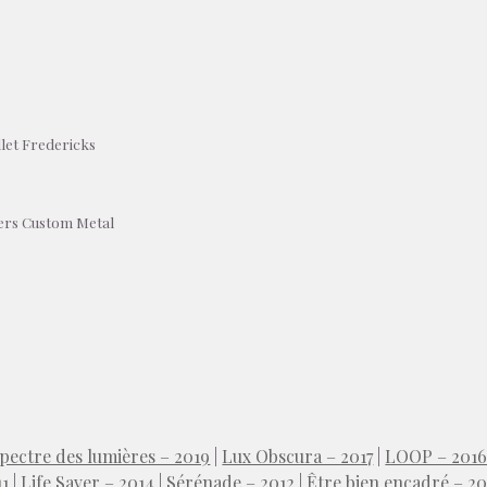
let Fredericks
tiers Custom Metal
spectre des lumières – 2019
|
Lux Obscura – 2017
|
LOOP – 201
11
|
Life Saver – 2014
|
Sérénade – 2012
|
Être bien encadré – 20