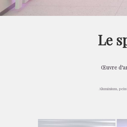
Le s
Œuvre d’a
Aluminium, pein