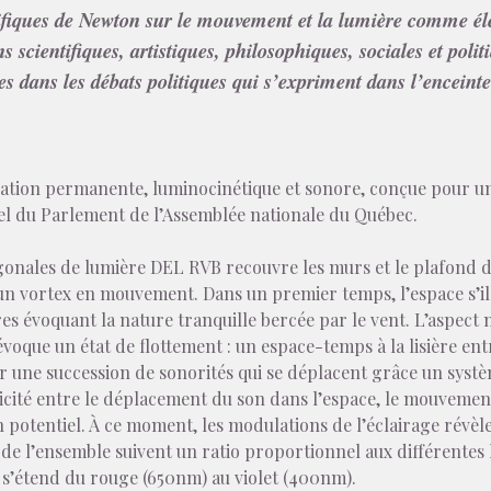
ifiques de Newton sur le mouvement et la lumière comme él
scientifiques, artistiques, philosophiques, sociales et polit
es dans les débats politiques qui s’expriment dans l’encein
llation permanente, luminocinétique et sonore, conçue pour un
ôtel du Parlement de l’Assemblée nationale du Québec.
gonales de lumière DEL RVB recouvre les murs et le plafond d
 un vortex en mouvement. Dans un premier temps, l’espace s’ill
s évoquant la nature tranquille bercée par le vent. L’aspect n
 évoque un état de flottement : un espace-temps à la lisière 
r une succession de sonorités qui se déplacent grâce un syst
nicité entre le déplacement du son dans l’espace, le mouvement
in potentiel. À ce moment, les modulations de l’éclairage révèl
ons de l’ensemble suivent un ratio proportionnel aux différent
i s’étend du rouge (650nm) au violet (400nm).