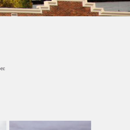
bec
e